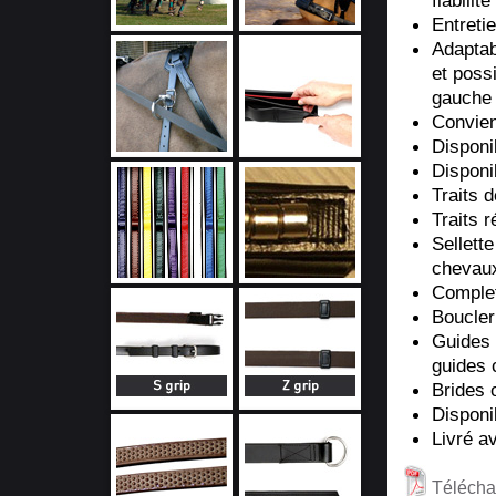
fiabili
Entretie
Adaptab
et possi
gauche
Convient
Disponi
Disponi
Traits 
Traits r
Sellette
chevaux
Complet
Boucler
Guides 
guides 
Brides 
Disponi
Livré a
Téléchar